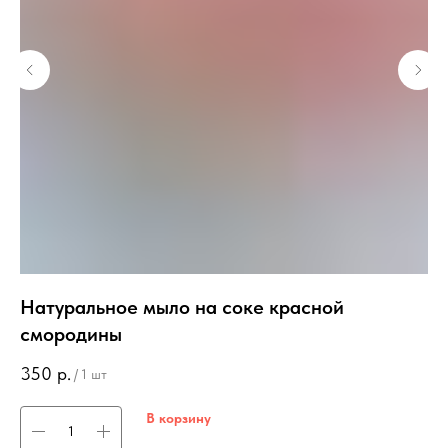
Натуральное мыло на соке красной
М
смородины
2
350
р.
/
1 шт
В корзину