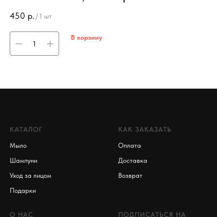
450
р.
2
/
1 шт
В корзину
КАТАЛОГ
КАК ЗАКАЗАТЬ
Мыло
Оплата
Шампуни
Доставка
Уход за лицом
Возврат
Подарки
О НАС
ПОДПИСАТЬСЯ НА