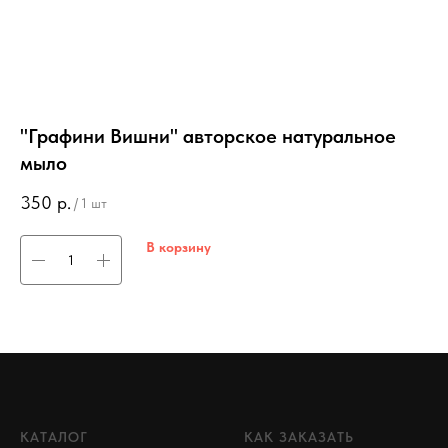
"Графини Вишни" авторское натуральное
"
мыло
а
350
р.
3
/
1 шт
В корзину
КАТАЛОГ
КАК ЗАКАЗАТЬ