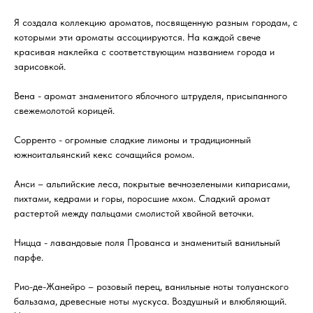
Я создала коллекцию ароматов, посвященную разным городам, с
которыми эти ароматы ассоциируются. На каждой свече
красивая наклейка с соответствующим названием города и
зарисовкой.
Вена - аромат знаменитого яблочного штруделя, присыпанного
свежемолотой корицей.
Сорренто - огромные сладкие лимоны и традиционный
южноитальянский кекс сочащийся ромом.
Анси – альпийские леса, покрытые вечнозелеными кипарисами,
пихтами, кедрами и горы, поросшие мхом. Сладкий аромат
растертой между пальцами смолистой хвойной веточки.
Ницца - лавандовые поля Прованса и знаменитый ванильный
парфе.
Рио-де-Жанейро – розовый перец, ванильные ноты толуанского
бальзама, древесные ноты мускуса. Воздушный и влюбляющий.