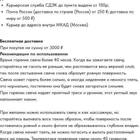
Курьерская служба СДЭК до пункта выдачи от 180р;
Почта России (доставка по стране (Россия) от 250 ₽; доставка по
миру от 500 ₽)
Курьер до адреса внутри МКАД (Москва)
Бесплатная доставка
При покупке на сумму от 3000 ₽
Рекомендации по использованию
Время горения свечи более 40 часов. Когда вы зажигаете свечу,
старайтесь не гасить ее раньше, чем расплавится весь верхний слой,
так после застывания свеча снова образует ровную поверхность.
Свеча может гореть более сильно, а иногда медленнее и немного тлеть,
это нормально, постепенно она будет снова загораться сильнее.
При горении свеча издает приятный треск и урчание, этот уютный звук
напоминает камин.
При желании можно использовать свечу и как массажную, но
старайтесь выливать воск таким образом, чтобы поверхность после
оставалась ровной и около фитиля не образовывалось глубоких впадин.
Когда свеча начнет таять, ее можно погасить и вылить растопленный
воск на ладонь. Температура плавления свечи около 40 градусов,