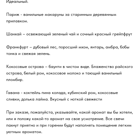
Идеальный.
Париж - ванильные макаруны за старинным деревянным
прилавком.
Шанхай – освежающий зеленый чай и сочный красный грейпфрут
Франкфурт – дубовый лес, поросший мхом, янтарь, амбра, бобы
тонка и свежая зелень.
Кокосовые острова – баунти в чистом виде. Блаженство райского
острова, белый ром, кокосовое молоко и тающий ванильный
пломбир.
Гавана - коктейль пина колада, кубинский ром, кокосовые
сливки, долька лайма. Вкусный с ноткой свежести
При заказе, пожалуйста, указывайте, какой аромат вы бы хотели,
или я положу какой-то аромат на свое усмотрение. Все свечи
пахнут приятно и при горении будут наполнять помещение легким
уютным ароматом.