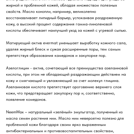
жирной и проблемной кожей, обладая множеством полезных
свойств. Масло конопли, например, великолепно
восстанавливает липидный барьер, успокаивая раздраженную
кожу, а высокий процент содержания гамма-линоленовой
кислоты обеспечивает наилучший уход за кожей с угревой сыпью.
Матирующий актив evermat уменьшает выработку кожного сала,
удаляя жирный блеск и сужая расширенные поры, тем самым
препятствуя образования камедонов и закупорке пор.
Азелоглицин - актив, сочетающий все преимущества азелаиновой
кислоты, при этом не обладающий раздражающим действием на
кожу и смягчающий и увлажняющий за счет молекул глицина.
Азелаиновая кислота препятствует ороговению верхнего слоя
кожи, что предотвращает закупорку пор и, соответственно,
появление комедонов.
NeemWax – натуральный «зелёный» эмульгатор, полученный из
масла семян растения ним. Масло ним невероятно полезно для
проблемной кожи благодаря своим ярко выраженным
антибактериальным и противовоспалительным свойствам,