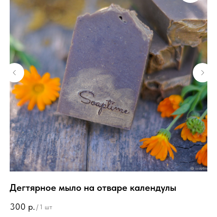
Дегтярное мыло на отваре календулы
"О
о
300
р.
/
1 шт