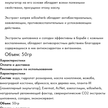
эмульгатор на его основе обладает всеми полезными
свойствами, присущими этому маслу.
Экстракт кипрея willowherb обладает антибактериальным,
заживляющим, противовоспалительным и успокаивающим
действием.
Экстракты шиповника и солодки эффективны в борьбе с кожными
воспалениями, обладают антивозрастным действием благодаря
содержащимся в них антиоксидантам и витаминам.
Объем: 50гр
Характеристики
Оплата и доставка
Рекомендации по использованию
Характеристики
Состав
: вода, гидролат розмарина, масла конопляное, жожоба,
виноградной косточки, абрикоса, воск дерева ним, планта-М
(ламеллярный эмульгатор), Evermat, AcNet, азелоглицин, willowherb,
натуральный увлажняющий фактор, сверхкритические CO2 экстракты
шиповника, солодки, экоконсервант.
Объем
: 50гр