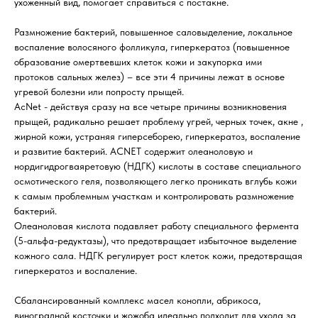
ухоженный вид, помогает справиться с постакне.
Размножение бактерий, повышенное саловыделение, локальное
воспаление волосяного фолликула, гиперкератоз (повышенное
образование омертвевших клеток кожи и закупорка ими
протоков сальных желез) – все эти 4 причины лежат в основе
угревой болезни или попросту прыщей.
АcNet - действуя сразу на все четыре причины возникновения
прыщей, радикально решает проблему угрей, черных точек, акне ,
жирной кожи, устраняя гиперсеборею, гиперкератоз, воспаление
и развитие бактерий. АСNET содержит олеаноловую и
нордигидрогваяретовую (НДГК) кислоты в составе специального
осмотического геля, позволяющего легко проникать вглубь кожи
к самым проблемным участкам и контролировать размножение
бактерий.
Олеаноловая кислота подавляет работу специального фермента
(5-альфа-редуктазы), что предотвращает избыточное выделение
кожного сала. НДГК регулирует рост клеток кожи, предотвращая
гиперкератоз и воспаление.
Сбалансированный комплекс масел конопли, абрикоса,
виноградной косточки и жожоба идеально подходит для ухода за