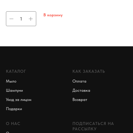
3
В корзину
КАТАЛОГ
КАК ЗАКАЗАТЬ
Мыло
Оплата
Шампуни
Доставка
Уход за лицом
Возврат
Подарки
О НАС
ПОДПИСАТЬСЯ НА
РАССЫЛКУ