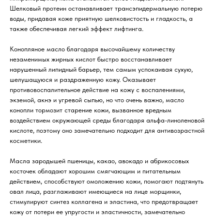
Шелковый протеин останавливает трансэпидермальную потерю
воды, придавая коже приятную шелковистость и гладкость, а
также обеспечивая легкий эффект лифтинга.
Конопляное масло благодаря высочайшему количеству
незаменимых жирных кислот быстро восстанавливает
нарушенный липидный барьер, тем самым успокаивая сухую,
шелушащуюся и раздраженную кожу. Оказывает
противовоспалительное действие на кожу с воспалениями,
экземой, акнэ и угревой сыпью, но что очень важно, масло
конопли тормозит старение кожи, вызванное вредным
воздействием окружающей среды благодаря альфа-линоленовой
кислоте, поэтому оно замечательно подходит для антивозрастной
косметики.
Масла зародышей пшеницы, какао, авокадо и абрикосовых
косточек обладают хорошим смягчающим и питательным
действием, способствуют омоложению кожи, помогают подтянуть
овал лица, разглаживают имеющиеся на лице морщинки,
стимулируют синтез коллагена и эластина, что предотвращает
кожу от потери ее упругости и эластичности, замечательно