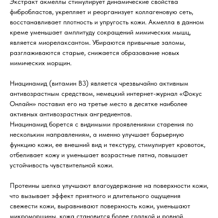
Экстракт акмеллы стимулирует динамические свойства
фибробластов, укрепляет и реорганизует коллагеновую сеть,
восстанавливает плотность и упругость кожи. Акмелла в данном
креме уменьшает амплитуду сокращений мимических мышц,
является миорелаксантом. Убираются привычные заломы,
разглаживаются старые, снижается образование новых
мимических морщин.
Ниацинамид (витамин В3) является чрезвычайно активным
антивозрастным средством, немецкий интернет-журнал «Фокус
Онлайн» поставил его на третье место в десятке наиболее
активных антивозрастных ангредиентов.
Ниацинамид борется с видимыми проявлениями старения по
нескольким направлениям, а именно улучшает барьерную
функцию кожи, ее внешний вид и текстуру, стимулирует кровоток,
отбеливает кожу и уменьшает возрастные пятна, повышает
устойчивость чувствительной кожи.
Протеины шелка улучшают влагоудержание на поверхности кожи,
что вызывает эффект приятного и длительного ощущения
свежести кожи, выравнивают поверхность кожи, уменьшают
микроморщины, кожа становится более гладкой и ровной.