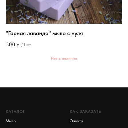
"Горная лаванда" мыло с нуля
Че
300
р.
3
/
1 шт
Нет в наличии
КАТАЛОГ
КАК ЗАКАЗАТЬ
Мыло
Оплата