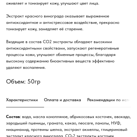
оживляет и тонизирует кожу, улучшают цвет лица.
Экстракт красного винограда оказывает выраженное
антиоксидантное и антистрессовое воздействие, прекрасно
тонизирует кожу, замедляет её старение.
Входящие в состав СО2 экстракты обладают высокими
антиоксидантными свойствами, запускают регенеративные
процессы кожи, улучшают обменные процессы, благодаря
высокому содержанию биоактивных веществ эффективно
удаляют воспаления.
Объем: 50гр
Характеристики
Оплата и доставка
Рекомендации по исполь
Состав
: вода, масла конопляное, абрикосовых косточек, авокадо,
зародышей пшеницы, граната, какао, neocare, ланолы, НУФ,
ниацинамид, протеины шелка, экстракт акмеллы, глицериновый
экстракт красного винограда, СО-2 экстракты косточек