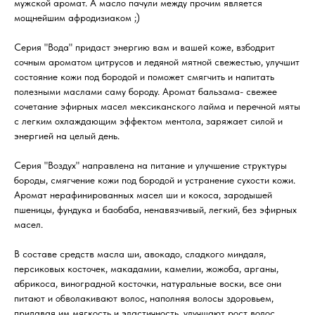
мужской аромат. А масло пачули между прочим является
мощнейшим афродизиаком ;)
Серия "Вода" придаст энергию вам и вашей коже, взбодрит
сочным ароматом цитрусов и ледяной мятной свежестью, улучшит
состояние кожи под бородой и поможет смягчить и напитать
полезными маслами саму бороду. Аромат бальзама- свежее
сочетание эфирных масел мексиканского лайма и перечной мяты
с легким охлаждающим эффектом ментола, заряжает силой и
энергией на целый день.
Серия "Воздух" направлена на питание и улучшение структуры
бороды, смягчение кожи под бородой и устранение сухости кожи.
Аромат нерафинированных масел ши и кокоса, зародышей
пшеницы, фундука и баобаба, ненавязчивый, легкий, без эфирных
масел.
В составе средств масла ши, авокадо, сладкого миндаля,
персиковых косточек, макадамии, камелии, жожоба, арганы,
абрикоса, виноградной косточки, натуральные воски, все они
питают и обволакивают волос, наполняя волосы здоровьем,
придавая им мягкость и эластичность, улучшают рост волос,