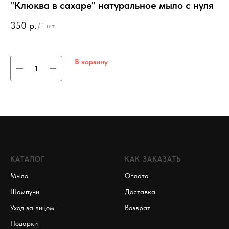
"Клюква в сахаре" натуральное мыло с нуля
"О
о
350
р.
/
1 шт
3
В корзину
КАТАЛОГ
КАК ЗАКАЗАТЬ
Мыло
Оплата
Шампуни
Доставка
Уход за лицом
Возврат
Подарки