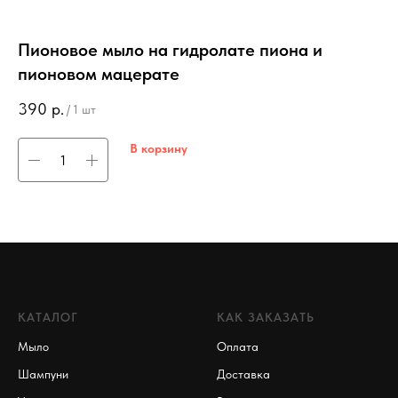
Пионовое мыло на гидролате пиона и
Д
пионовом мацерате
3
390
р.
/
1 шт
В корзину
КАТАЛОГ
КАК ЗАКАЗАТЬ
Мыло
Оплата
Шампуни
Доставка